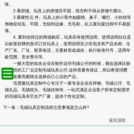
味。
2.看拼缝。玩具上的拼缝应牢固，填充料不得从拼缝中露出。
3.看硬性元 件。玩具上的小零件如眼睛、鼻子、嘴巴、小铃铛等
饰物应结实、牢固，无锐利边缘、无毛刺，在儿童玩耍过程中不易脱
落。
4..要到信得过的商场购买，玩具应有使用说明。使用说明往往是
以标签挂牌的形式订在玩具上，使用说明至少应包含有产品名称、生
产厂名、厂址、联系电话，主要材质或成份，执行标准代号，适用年
龄范围、安全警示等。
一般大型的知名企业在制作这些毛绒公仔的时候，都会选择比较
大一些的工厂去定制毛绒玩具公仔,这样质量有保证，所以希望消费
者朋友擦亮眼睛去选择自己心仪的产品。
浩贤隆玩具定制中心专注于一家专业企业吉祥物、毛绒公仔、毛
绒礼品、毛绒枕头、毛绒挂饰等...一站式满足企业客户所有定制需求
的毛绒玩具布艺生产厂家，提供个性化定制。
下一条：
毛绒玩具定制流程注意事项是怎么样?
返回顶部