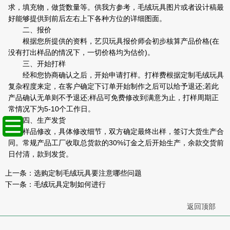
求，填充物，做货数量等。供我方参考，毛绒玩具图片或者设计稿最
好能够提供到前后左右上下各种方位的详细图面。
二、报价
根据您所提供的资料，艺贝玩具报价师会初步核算产品价格(在
没有打出样品的情况下，一切价格均为估价)。
三、开始打样
经和您协商确认之后，开始申请打样。打样费根据定制毛绒玩具
复杂程度来定，在客户确定下订单开始制作之后可以给予退还;若此
产品确认无单则不予退还;样品可免费修改到满意为止，打样周期正
常情况下为5-10个工作日。
四、生产发货
样品修改，具体修改细节，双方确定最终出样，签订大货生产合
同。常规产品工厂收取总货款的30%订金之后开始生产，余款交货前
日付清，款到发货。
上一条：
选购定制毛绒玩具要注意哪些问题
下一条：
毛绒玩具定制如何进行
返回顶部